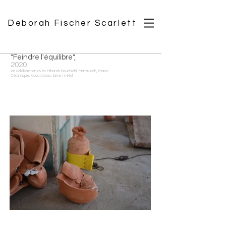
Deborah Fischer Scarlett
"Feindre l'équilibre",
2020
en collaboration avec M'barek Bouchichi, Marrakech, Maroc
Céramique, caoutchouc, laine, métal